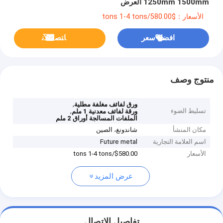
1250mm 1500mm العرض
الأسعار：$580.00/tons 1-4 tons
افضل سعر
ﺎﺘﺼﻟ ﺍﻶﻧ
منتوج وصف
,
ورق لفائف مغلفة مطلية
تسليط الضوء
,
ورقة لفائف معدنية 1 ملم
الملفات المسالجة أوراق 2 ملم
مكان المنشأ
شاندونغ، الصين
اسم العلامة التجارية
Future metal
الأسعار
$580.00/tons 1-4 tons
عرض المزيد
تفاصيل الاتصال