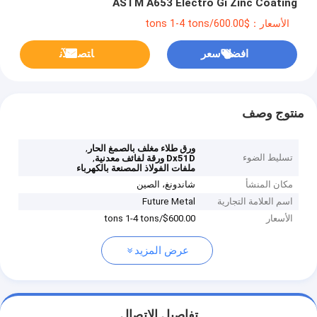
ASTM A653 Electro Gi Zinc Coating
الأسعار：$600.00/tons 1-4 tons
افضل سعر
ﺎﺘﺼﻟ ﺍﻶﻧ
منتوج وصف
,
ورق طلاء مغلف بالصمغ الحار
تسليط الضوء
,
Dx51D ورقة لفائف معدنية
ملفات الفولاذ المصنعة بالكهرباء
مكان المنشأ
شاندونغ، الصين
اسم العلامة التجارية
Future Metal
الأسعار
$600.00/tons 1-4 tons
عرض المزيد
تفاصيل الاتصال