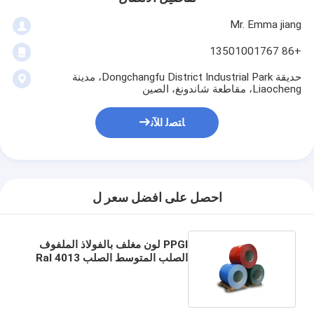
Mr. Emma jiang
+86 13501001767
حديقة Dongchangfu District Industrial Park، مدينة
Liaocheng، مقاطعة شاندونغ، الصين
ﺎﺘﺼﻟ ﺍﻶﻧ
احصل على افضل سعر ل
PPGI لون مغلف بالفولاذ الملفوف
الصلب المتوسط الصلب Ral 4013
1020 1025 معيار ASTM