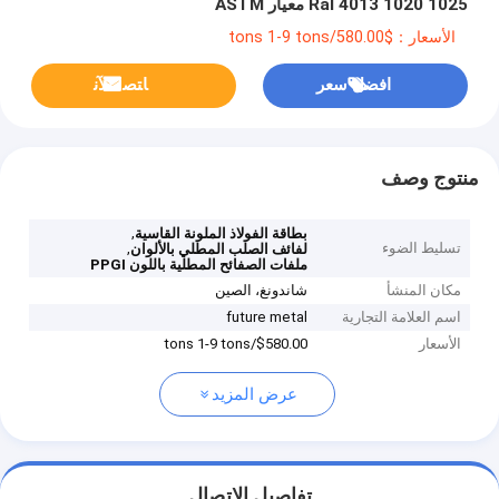
Ral 4013 1020 1025 معيار ASTM
الأسعار：$580.00/tons 1-9 tons
افضل سعر
ﺎﺘﺼﻟ ﺍﻶﻧ
منتوج وصف
,
بطاقة الفولاذ الملونة القاسية
تسليط الضوء
,
لفائف الصلب المطلي بالألوان
ملفات الصفائح المطلية باللون PPGI
مكان المنشأ
شاندونغ، الصين
اسم العلامة التجارية
future metal
الأسعار
$580.00/tons 1-9 tons
عرض المزيد
تفاصيل الاتصال