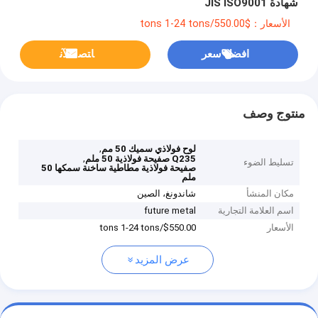
شهادة JIS ISO9001
الأسعار：$550.00/tons 1-24 tons
افضل سعر
ﺎﺘﺼﻟ ﺍﻶﻧ
منتوج وصف
,
لوح فولاذي سميك 50 مم
,
Q235 صفيحة فولاذية 50 ملم
تسليط الضوء
صفيحة فولاذية مطاطية ساخنة سمكها 50
ملم
مكان المنشأ
شاندونغ، الصين
اسم العلامة التجارية
future metal
الأسعار
$550.00/tons 1-24 tons
عرض المزيد