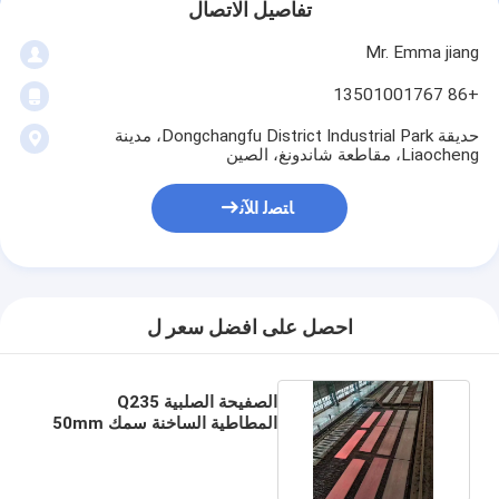
تفاصيل الاتصال
Mr. Emma jiang
+86 13501001767
حديقة Dongchangfu District Industrial Park، مدينة
Liaocheng، مقاطعة شاندونغ، الصين
ﺎﺘﺼﻟ ﺍﻶﻧ
احصل على افضل سعر ل
الصفيحة الصلبية Q235
المطاطية الساخنة سمك 50mm
شهادة JIS ISO9001