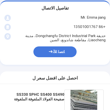
تفاصيل الاتصال
Mr. Emma jiang
+86 13501001767
حديقة Dongchangfu District Industrial Park، مدينة
Liaocheng، مقاطعة شاندونغ، الصين
ﺎﺘﺼﻟ ﺍﻶﻧ
احصل على افضل سعر ل
SS330 SPHC SS400 SS490
صفيحة الفولاذ الملفوفة الملفوفة
باردة للتطبيقات الهيكلية