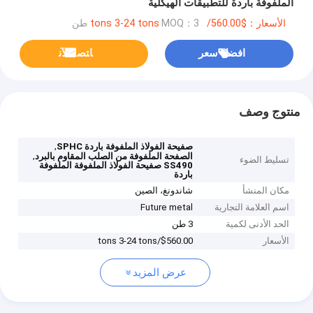
الملفوفة باردة للتطبيقات الهيكلية
الأسعار：$560.00/tons 3-24 tons
MOQ：3 طن
افضل سعر
ﺎﺘﺼﻟ ﺍﻶﻧ
منتوج وصف
,
صفيحة الفولاذ الملفوفة باردة SPHC
,
الصفحة الملفوفة من الصلب المقاوم بالبرد
تسليط الضوء
SS490 صفيحة الفولاذ الملفوفة الملفوفة
باردة
مكان المنشأ
شاندونغ، الصين
اسم العلامة التجارية
Future metal
الحد الأدنى لكمية
3 طن
الأسعار
$560.00/tons 3-24 tons
عرض المزيد