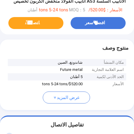
الأنابيب السلسة A53 أنابيب الفولاذ منخفض الكربون تخصيص
الأسعار：$520.00/tons 5-24 tons
MOQ：5 أطنان
افضل سعر
ﺎﺘﺼﻟ ﺍﻶﻧ
منتوج وصف
مكان المنشأ
شاندونغ، الصين
اسم العلامة التجارية
Future metal
الحد الأدنى لكمية
5 أطنان
الأسعار
$520.00/tons 5-24 tons
عرض المزيد
تفاصيل الاتصال