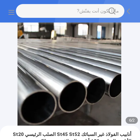
6
/
2
أنابيب الفولاذ غير السبائك St45 St52 الصلب الرئيسي St20