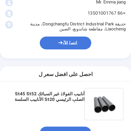
Mr. Emma jiang
+86 13501001767
حديقة Dongchangfu District Industrial Park، مدينة
Liaocheng، مقاطعة شاندونغ، الصين
ﺎﺘﺼﻟ ﺍﻶﻧ
احصل على افضل سعر ل
أنابيب الفولاذ غير السبائك St45 St52
الصلب الرئيسي St20 الأنابيب السلسة
A53 أنابيب الفولاذ منخفض الكربون
تخصيص