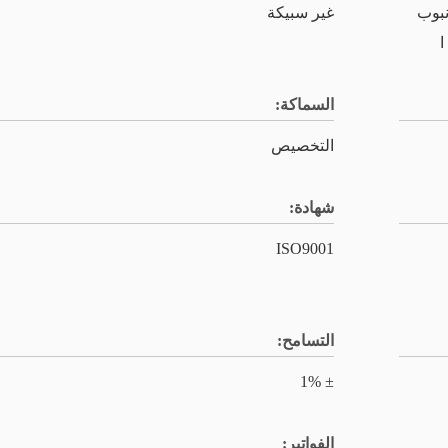
نبوب
غير سبيكة
ا
السماكة:
التخصيص
شهادة:
ISO9001
التسامح:
± 1%
الفواتير: