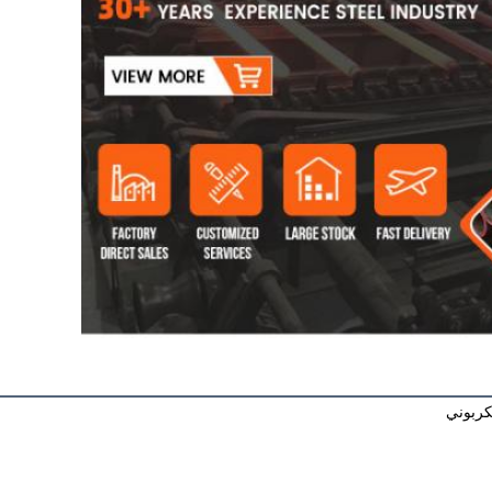
كربوني