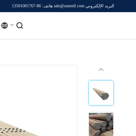
البريد الإلكتروني sale@sssteell.com
هاتف: 86-13501001767

