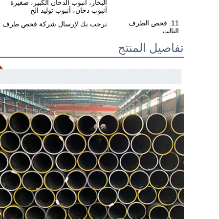
البخار، أنبوب الدخان الكبير، صغيرة
أنبوب دخان، أنبوب توليد الخ
11. فحص الطرف
نرحب بك لإرسال شركة فحص طرف ثالث (BV، SGS الخ) للتحقق من جودة منتجاتنا
الثالث:
تفاصيل المنتج