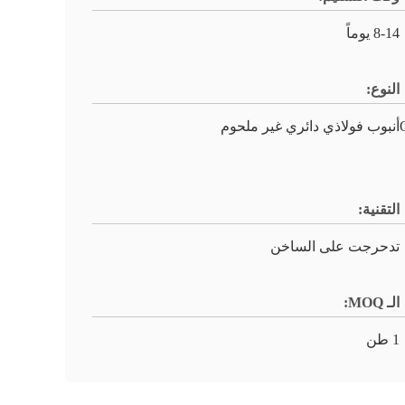
8-14 يوماً
النوع:
أنبوب فولاذي دائري غير ملحوم
التقنية:
تدحرجت على الساخن
الـ MOQ:
1 طن