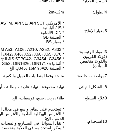
3سمك الجدار:
2mm-120mm
4الطول:
2m-12m
* الأمريكي ASME B36.10M، ASTM، API 5L، API 5CT
* JIS اليابانية
5معيار الإنتاج:
* DIN الألمانية
* الصينية GB
* معيار BS
* ASTM A53، A106، A210، A252، A333، الخ
6المواد الرئيسية:
* X42، X46، X52، X60، X65، X70، الخ
(فولاذ الكربون
* JIS STPG42، G3454، G3456 الخ؛
والفولاذ منخفض
* ألمانيا St37، St42، St45، St52، DIN1626، DIN17175
السبائك)
* الصينية 20#، Q345، 16Mn الخ
7مواصفات خاصة:
متاحة وفقا لمتطلبات العميل والكمية.
8. الشكل النهائي:
نهاية محفوفة ، نهاية عادية ، مطلية ، 
9علاج السطح:
طلاء، زيت، صبغ، فوسفات، الخ
* تستخدم على نطاق واسع في مجال المعال
* الأغراض الهيكلية العادية والأغراض ال
الدعم ، الخ؛
10استخدام:
* نقل السوائل في المشاريع والمعدات ال
* يمكن استخدامه في الغلاية منخفضة 