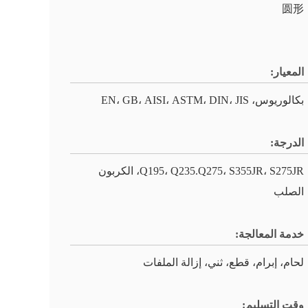
圆形
المعيار:
بكالوريوس، EN، GB، AISI، ASTM، DIN، JIS
الدرجة:
Q195، Q235.Q275، S355JR، S275JR، الكربون
الصلب
خدمة المعالجة:
لحام، إبرام، قطع، ثني، إزالة الملفات
وقت التسليم: