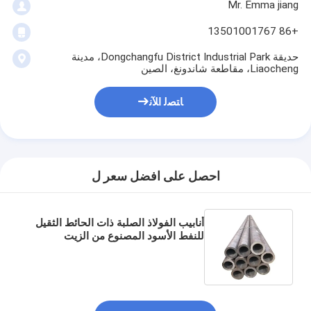
Mr. Emma jiang
+86 13501001767
حديقة Dongchangfu District Industrial Park، مدينة
Liaocheng، مقاطعة شاندونغ، الصين
ﺎﺘﺼﻟ ﺍﻶﻧ
احصل على افضل سعر ل
أنابيب الفولاذ الصلبة ذات الحائط الثقيل
للنفط الأسود المصنوع من الزيت
المسالح الساخنة لدرجة S355JR
المعتمدة من ISO9001