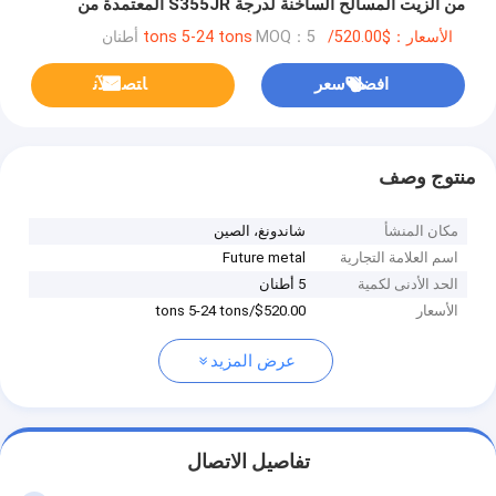
من الزيت المسالح الساخنة لدرجة S355JR المعتمدة من
ISO9001
الأسعار：$520.00/tons 5-24 tons
MOQ：5 أطنان
افضل سعر
ﺎﺘﺼﻟ ﺍﻶﻧ
منتوج وصف
مكان المنشأ
شاندونغ، الصين
اسم العلامة التجارية
Future metal
الحد الأدنى لكمية
5 أطنان
الأسعار
$520.00/tons 5-24 tons
عرض المزيد
تفاصيل الاتصال