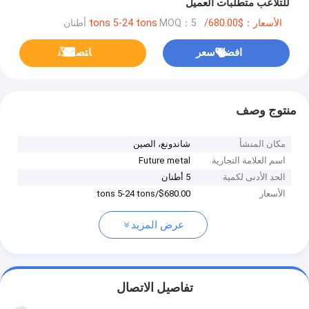
للتلاعب متطلبات العميل
الأسعار：$680.00/tons 5-24 tons
MOQ：5 أطنان
افضل سعر
ﺎﺘﺼﻟ ﺍﻶﻧ
منتوج وصف
مكان المنشأ
شاندونغ، الصين
اسم العلامة التجارية
Future metal
الحد الأدنى لكمية
5 أطنان
الأسعار
$680.00/tons 5-24 tons
عرض المزيد
تفاصيل الاتصال