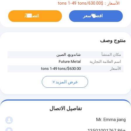
الأسعار：$630.00/tons 1-49 tons
افضل سعر
ﺎﺘﺼﻟ ﺍﻶﻧ
منتوج وصف
مكان المنشأ
شاندونغ، الصين
اسم العلامة التجارية
Future Metal
الأسعار
$630.00/tons 1-49 tons
عرض المزيد
تفاصيل الاتصال
Mr. Emma jiang
+86 13501001767