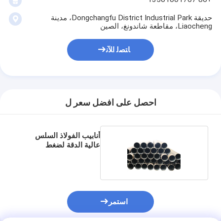
حديقة Dongchangfu District Industrial Park، مدينة
Liaocheng، مقاطعة شاندونغ، الصين
ﺎﺘﺼﻟ ﺍﻶﻧ
احصل على افضل سعر ل
أنابيب الفولاذ السلس
عالية الدقة لضغط
المرجل
استمر