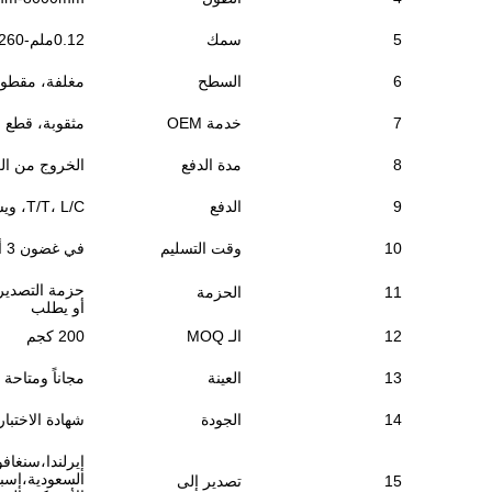
5
سمك
0.12ملم-260ملم
6
السطح
مغلفة، مقطوع
7
خدمة OEM
مثقوبة، قطع 
8
مدة الدفع
الخروج من العمل ، CIF ، CFR
9
الدفع
T/T، L/C، ويسترن يونيون، الخ
10
وقت التسليم
في غضون 3 أيام لحجم المخزون لدينا، 15-20days لإنتاجنا
حزمة التصدير 
11
الحزمة
أو يطلب
12
الـ MOQ
200 كجم
13
العينة
مجاناً ومتاحة
14
الجودة
شهادة الاختبار,/T9001C,ISO9001,SGS,TVE
إيرلندا،سنغافو
السعودية،إسبان
15
تصدير إلى