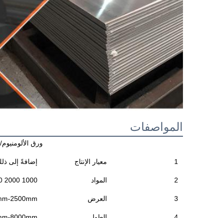
المواصفات
ورق الألومنيوم/ل
1
معيار الإنتاج
إضافةً إلى ذل
2
المواد
1000 2000 3000 4000 5000 6000 7000 8000
3
العرض
50mm-2500mm أو حسب طلب 
4
الطول
50mm-8000mm أو حسب طلب 