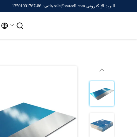
البريد الإلكتروني sale@sssteell.com
هاتف: 86-13501001767

