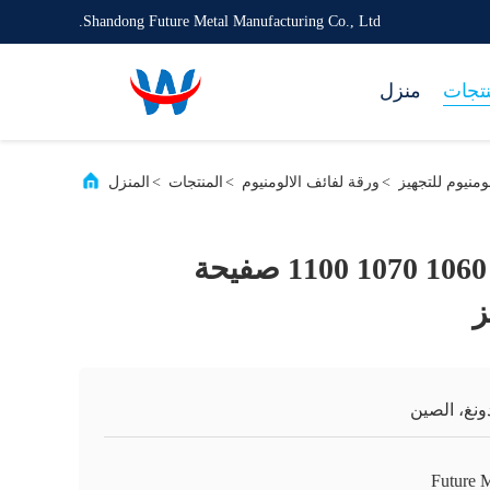
Shandong Future Metal Manufacturing Co., Ltd.
نتجات
منزل
>
ورقة لفائف الالومنيوم
>
المنتجات
>
المنزل
مادة البناء 1050 1060 1070 1100 صفيحة
ز
ونغ، الصين
Future M