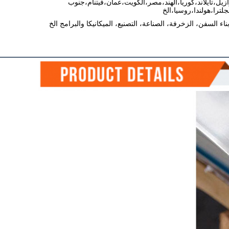
رازيل،تايلاند،كوريا،الهند،مصر،الكويت،عمان،فيتنام،جنوب
جلترا،هولندا،روسيا،الخ
بناء السفن، الزخرفة، الصناعة، التصنيع، الميكانيكا والبرامج الخ