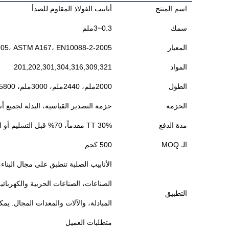
اسم المنتج
أنابيب الفولاذ المقاوم للصدأ
سمك
0.3~3ملم
المعيار
-2005، ASTM A167، EN10088-2-2005
المواد
201,202,301,304,316,309,321
الطول
2000ملم، 2440ملم، 3000ملم، 5800ملم، 6000ملم، 1200ملم، الخ
الحزمة
حزمة التصدير القياسية، البدلة لجميع أ
مدة الدفع
TT 30% مقدماً، 70% قبل التسليم أو التفاوض مع
الـ MOQ
500 كجم
الأنابيب الصلبة تنطبق على مجال البناء،
الصناعات، الصناعات الحربية والكهربائي
التطبيق
المبادلة، والآلات والمعدات المجال. يمك
متطلبات العميل