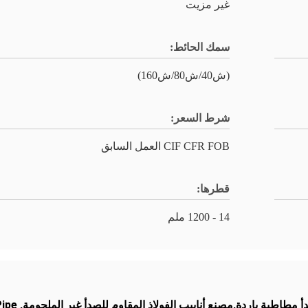
غير مزيت
سمك الحائط:
(ش40/ش80/ش160)
شرط السعر:
CIF CFR FOB العمل السابق
قطرها:
14 - 1200 ملم
Pipe
,