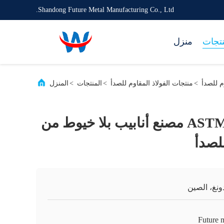
Shandong Future Metal Manufacturing Co., Ltd.
نتجات
منزل
>
منتجات الفولاذ المقاوم للصدأ
>
المنتجات
>
المنزل
ASTM A312 TP304H مصنع أنابيب بلا خيوط من
للصدأ
ونغ، الصين
Future 