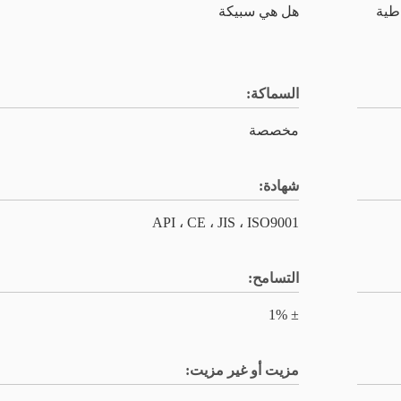
اطية
هل هي سبيكة
السماكة:
مخصصة
شهادة:
API ، CE ، JIS ، ISO9001
التسامح:
± 1%
مزيت أو غير مزيت: