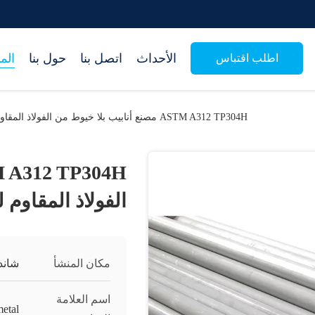
الأحداث
اتصل بنا
حول بنا
الم
اطلب اقتباس
ASTM A312 TP304H مصنع أنابيب بلا خيوط من الفولاذ المقاوم للصدأ
الفولاذ المقاوم 
مكان المنشأ
شاند
اسم العلامة
metal