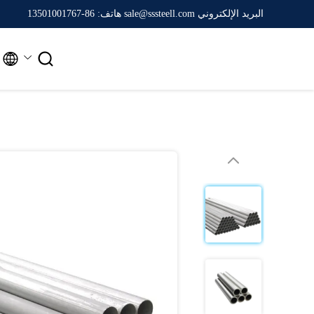
البريد الإلكتروني sale@sssteell.com
هاتف: 86-13501001767

