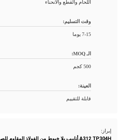
اللحام والقطع والانحناء
وقت التسليم:
7-15 يوما
الـ MOQ:
500 كجم
العينة:
قابلة للتقييم
إبراز:
A312 TP304H,أنابيب بلا خيوط من الفولاذ المقاوم للصدأ مطاطية باردة,مصنع أنابيب الفولاذ المقاوم للصدأ غير الملحومة