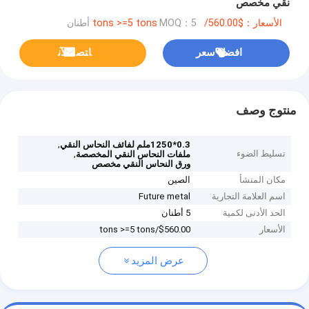
نقي مخصص
الأسعار：$560.00/tons >=5 tons
MOQ：5 أطنان
افضل سعر
ﺎﺘﺼﻟ ﺍﻶﻧ
منتوج وصف
,
0.3*1250ملم لفائف النحاس النقي
تسليط الضوء
,
ملفات النحاس النقي المخصصة
ورق النحاس النقي مخصص
مكان المنشأ
الصين
اسم العلامة التجارية
Future metal
الحد الأدنى لكمية
5 أطنان
الأسعار
$560.00/tons >=5 tons
عرض المزيد