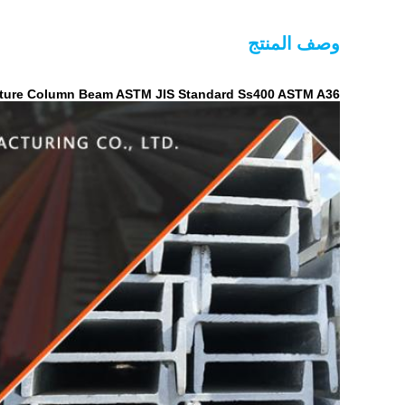
وصف المنتج
m Steel Structure Column Beam ASTM JIS Standard Ss400 ASTM A36