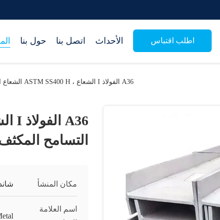
الأحداث
اتصل بنا
حول بنا
الم
اطلب اقتباس
A36 الفولاذ I الشعاع ، ASTM SS400 H الشعاع التسامح المكثف ± 1٪
التسامح المكثف ± 
مكان المنشأ
شاند
اسم العلامة
etal