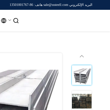
البريد الإلكتروني sale@sssteell.com
هاتف: 86-13501001767

