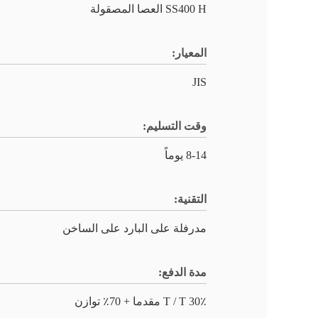
SS400 H العصا المصقولة
المعيار:
JIS
وقت التسليم:
8-14 يوماً
التقنية:
مدرفلة على البارد على الساخن
مدة الدفع:
30٪ T / T مقدما + 70٪ توازن