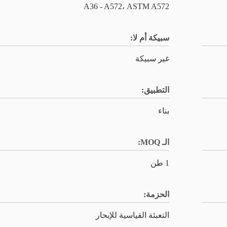
A36 - A572، ASTM A572
سبيكة أم لا:
غير سبيكة
التطبيق:
بناء
الـ MOQ:
1 طن
الحزمة:
التعبئة القياسية للإبحار