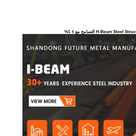
H-Bea التسامح مع ± 1%