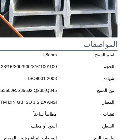
المواصفات
اسم المنتج
I-Beam
الحجم
100*100*6*8*900*300*16*28
شهادة
ISO9001:2008
نوع المنتج
،S355JR،S355J2,Q235,Q345
المعيار
TM DIN GB ISO JIS BA ANSI
تقنيات
مطاطاً ساخناً
السطح
أسود أو مغلف
طريقة البيع
المبيعات المباشرة من المصنع