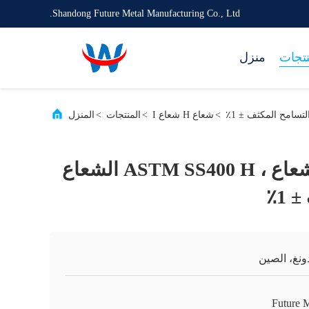
Shandong Future Metal Manufacturing Co., Ltd.
نتجات
منزل
>
شعاع H شعاع I
>
المنتجات
>
المنزل
A36 الفولاذ I الشعاع ، ASTM SS400 H الشعاع
1٪
ونغ، الصين
Future M