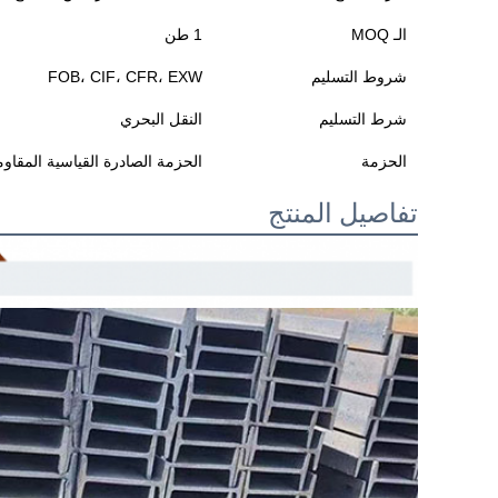
الـ MOQ
1 طن
شروط التسليم
FOB، CIF، CFR، EXW
شرط التسليم
النقل البحري
الحزمة
الحزمة الصادرة القياسية المقاوم
تفاصيل المنتج