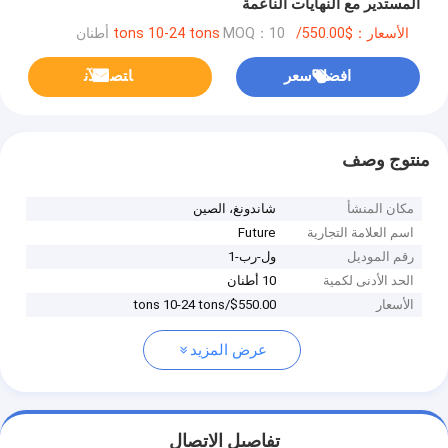
المستدير مع النهايات الناعمة
الأسعار：$550.00/tons 10-24 tons
MOQ：10 أطنان
افضل سعر
ﺎﺘﺼﻟ ﺍﻶﻧ
منتوج وصف
مكان المنشأ
شاندونغ، الصين
اسم العلامة التجارية
Future
رقم الموديل
ول-رب-1
الحد الأدنى لكمية
10 أطنان
الأسعار
$550.00/tons 10-24 tons
عرض المزيد
تفاصيل الاتصال