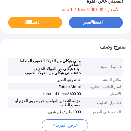
المعدني عالي القوة
الأسعار：$600.00/tons 1-4 tons
افضل سعر
ﺎﺘﺼﻟ ﺍﻶﻧ
منتوج وصف
مبنى هيكلي من الفولاذ الخفيف المطاط
الساخن
تسليط الضوء
,
,
بناء هيكلي من الفولاذ الخفيف
A36 مبنى هيكلي من الفولاذ الخفيف
مكان المنشأ
شاندونغ، الصين
اسم العلامة التجارية
Future Metal
الأسعار
$600.00/tons 1-4 tons
حزمة التصدير القياسية عن طريق الحزم أو
تفاصيل التغليف
حسب الطلب
القدرة على العرض
1000 طن / طن شهريا
عرض المزيد