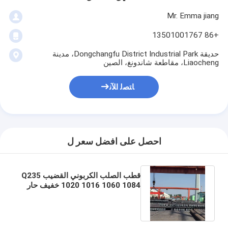
Mr. Emma jiang
+86 13501001767
حديقة Dongchangfu District Industrial Park، مدينة
Liaocheng، مقاطعة شاندونغ، الصين
ﺎﺘﺼﻟ ﺍﻶﻧ
احصل على افضل سعر ل
قطب الصلب الكربوني القضيب Q235
1020 1016 1060 1084 خفيف حار
مطاطي مستدير الربيع الهيكلي