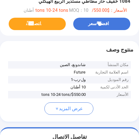
1084 خفيف حار مطاطي مستدير الربيع الهيكلي
الأسعار：$550.00/tons 10-24 tons
MOQ：10 أطنان
افضل سعر
ﺎﺘﺼﻟ ﺍﻶﻧ
منتوج وصف
مكان المنشأ
شاندونغ، الصين
اسم العلامة التجارية
Future
رقم الموديل
ول-رب-1
الحد الأدنى لكمية
10 أطنان
الأسعار
$550.00/tons 10-24 tons
عرض المزيد
تفاصيل الاتصال