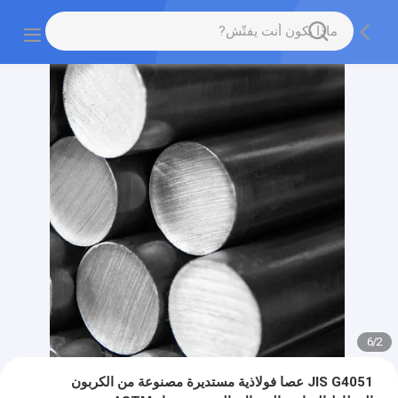
6
/
2
JIS G4051 عصا فولاذية مستديرة مصنوعة من الكربون