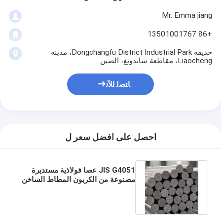
Mr. Emma jiang
+86 13501001767
حديقة Dongchangfu District Industrial Park، مدينة
Liaocheng، مقاطعة شاندونغ، الصين
ﺎﺘﺼﻟ ﺍﻶﻧ
احصل على افضل سعر ل
JIS G4051 عصا فولاذية مستديرة
مصنوعة من الكربون المطاط الساخن
المسال بالبرد مع معيار ASTM