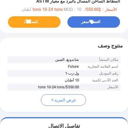
المطاط الساخن المسال بالبرد مع معيار ASTM
الأسعار：$550.00/tons 10-24 tons
MOQ：10 أطنان
افضل سعر
ﺎﺘﺼﻟ ﺍﻶﻧ
منتوج وصف
مكان المنشأ
شاندونغ، الصين
اسم العلامة التجارية
Future
رقم الموديل
ول-رب-1
الحد الأدنى لكمية
10 أطنان
الأسعار
$550.00/tons 10-24 tons
عرض المزيد
تفاصيل الاتصال