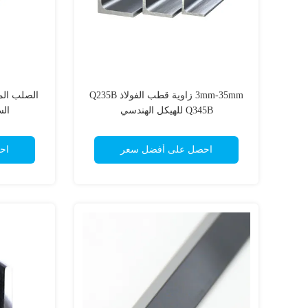
3mm-35mm زاوية قطب الفولاذ Q235B
الصلب الم
Q345B للهيكل الهندسي
الس
احصل على أفضل سعر
اح