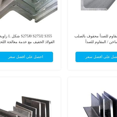
قاوم للصدأ محفوف بالصلب
S275J0 S275J2 S355 شكل L زاو
اخن / المقاوم للصدأ
الفولاذ الخفيف مع خدمة معالجة اللح
صل على أفضل سعر
احصل على أفضل سعر