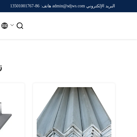
البريد الإلكتروني admin@sdjws.com
هاتف: 86-13501001767


ز