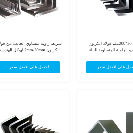
20*20-200*200ملم فولاذ الكربون
شريط زاوية متساوي الجانب من فولا
و الزاوية المتساوية للبناء
الكربون 2mm-30mm لهيكل الهندسة
صل على أفضل سعر
احصل على أفضل سعر