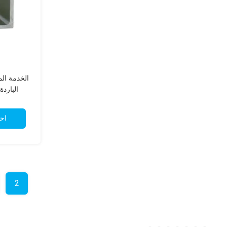
الخدمة ال
اح
2