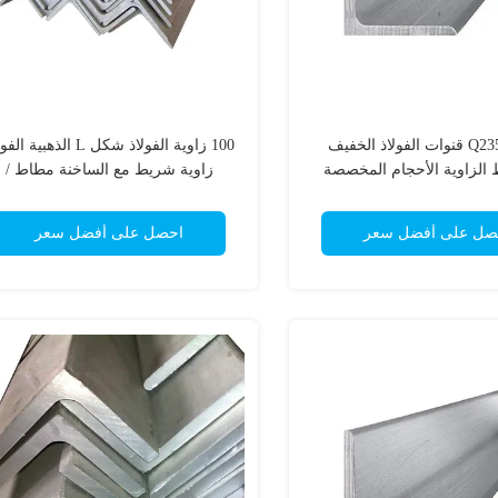
Q235 Q345b قنوات الفولاذ الخفيف
100 زاوية الفولاذ شكل L الذهبية ا
 الزاوية الأحجام المخصصة
زاوية شريط مع الساخنة مطاط /
بطريقة سحب الباردة
صل على أفضل سعر
احصل على أفضل سعر