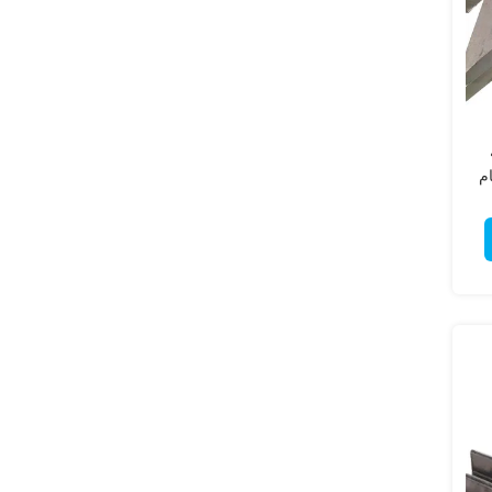
ية
ام