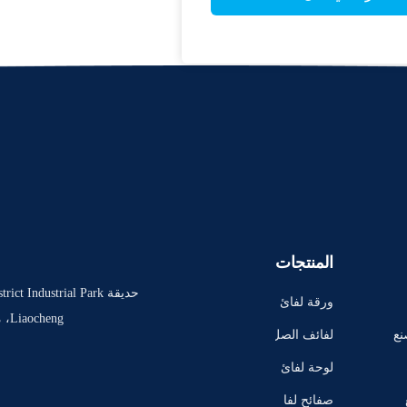
المنتجات
ورقة لفائ
Liaocheng، مقاطعة شاندونغ، الصين
ف مجلفنة
نع
لفائف الصل
ب المطلي
لوحة لفائ
بالألوان
ف المدرفل
صفائح لفا