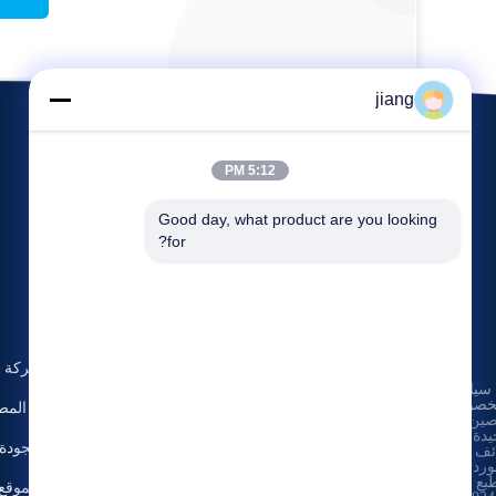
jiang
5:12 PM
Good day, what product are you looking 
for?
الأحداث
حولنا
اطلب
القضايا
ملف الشركة
سياسة
اقتباس
هاتف: 86-
خصوصية
|
أخبار
جولة في المص
13501001767
صين جودة
يدة ورقة
مراقبة الجودة
ئف مجلفنة

ورد. حقوق


طبع والنشر
خريطة الموقع