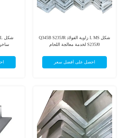
شكل L MS زاوية الفولاذ Q345B S235JR
S235J0 لخدمة معالجة اللحام
ساخن 
احصل على أفضل سعر
اح