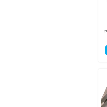
لفولاذ