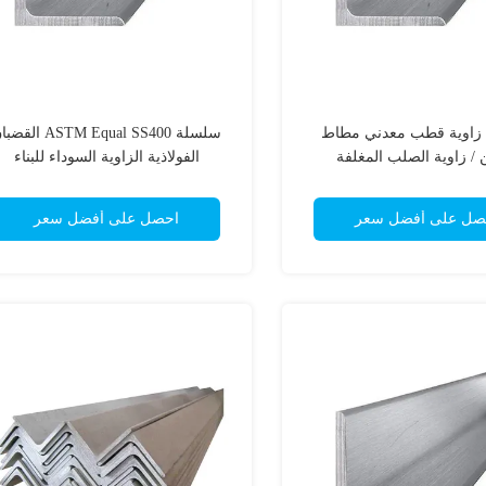
شكل L زاوية قطب معدني مطاط
سلسلة ASTM Equal SS400 الق
/ زاوية الصلب المغلفة
الفولاذية الزاوية السوداء للبناء
صل على أفضل سعر
احصل على أفضل سعر