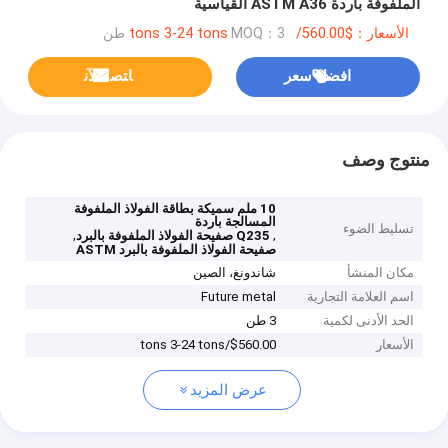
الملفوفة باردة ASTM A36 القياسية
الأسعار：$560.00/tons 3-24 tons
MOQ：3 طن
افضل سعر
ﺎﺘﺼﻟ ﺍﻶﻧ
منتوج وصف
10 ملم سميكة بطاقة الفولاذ الملفوفة
المسالجة باردة
تسليط الضوء
,
,
Q235 صفيحة الفولاذ الملفوفة بالبرد
صفيحة الفولاذ الملفوفة بالبرد ASTM
مكان المنشأ
شاندونغ، الصين
اسم العلامة التجارية
Future metal
الحد الأدنى لكمية
3 طن
الأسعار
$560.00/tons 3-24 tons
عرض المزيد