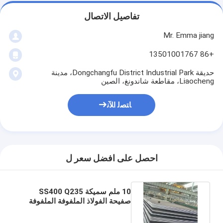
تفاصيل الاتصال
Mr. Emma jiang
+86 13501001767
حديقة Dongchangfu District Industrial Park، مدينة
Liaocheng، مقاطعة شاندونغ، الصين
ﺎﺘﺼﻟ ﺍﻶﻧ
احصل على افضل سعر ل
10 ملم سميكة SS400 Q235
صفيحة الفولاذ الملفوفة الملفوفة
باردة ASTM A36 القياسية