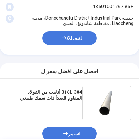
+86 13501001767
حديقة Dongchangfu District Industrial Park، مدينة
Liaocheng، مقاطعة شاندونغ، الصين
ﺎﺘﺼﻟ ﺍﻶﻧ
احصل على افضل سعر ل
304 316L أنابيب من الفولاذ
المقاوم للصدأ ذات سمك طبيعي
بدون خيوط لمواد البناء / أنابيب
استمر