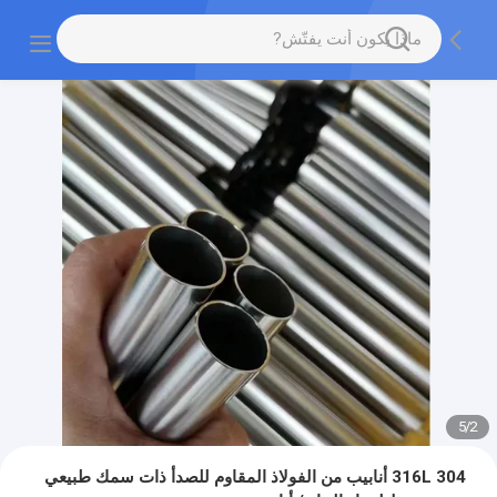
5
/
2
304 316L أنابيب من الفولاذ المقاوم للصدأ ذات سمك طبيعي