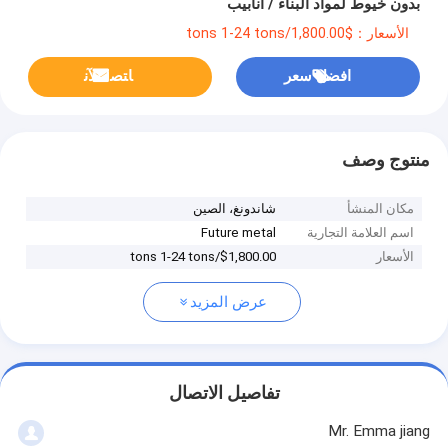
بدون خيوط لمواد البناء / أنابيب
الأسعار：$1,800.00/tons 1-24 tons
افضل سعر
ﺎﺘﺼﻟ ﺍﻶﻧ
منتوج وصف
مكان المنشأ
شاندونغ، الصين
اسم العلامة التجارية
Future metal
الأسعار
$1,800.00/tons 1-24 tons
عرض المزيد
تفاصيل الاتصال
Mr. Emma jiang