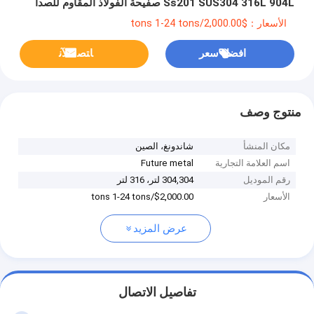
Ss201 SUS304 316L 904L صفيحة الفولاذ المقاوم للصدأ
الأسعار：$2,000.00/tons 1-24 tons
افضل سعر
ﺎﺘﺼﻟ ﺍﻶﻧ
منتوج وصف
مكان المنشأ
شاندونغ، الصين
اسم العلامة التجارية
Future metal
رقم الموديل
304,304 لتر، 316 لتر
الأسعار
$2,000.00/tons 1-24 tons
عرض المزيد
تفاصيل الاتصال