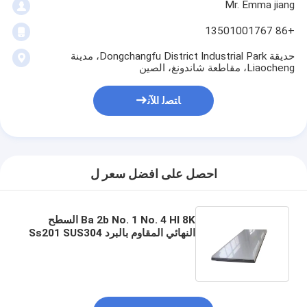
Mr. Emma jiang
+86 13501001767
حديقة Dongchangfu District Industrial Park، مدينة
Liaocheng، مقاطعة شاندونغ، الصين
ﺎﺘﺼﻟ ﺍﻶﻧ
احصل على افضل سعر ل
Ba 2b No. 1 No. 4 Hl 8K السطح
النهائي المقاوم بالبرد Ss201 SUS304
316L 904L صفيحة الفولاذ المقاوم
للصدأ