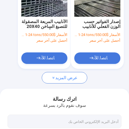
جولة في المعمل
ضبط الجودة
إصدار الفواتير حسب
الأنابيب المربعة المصقولة
الوزن الفعلي للأنابيب
للتصبغ الساخن 20X40
اتصل بنا
الفولاذية المصنعة من
50X100 أنابيب الفولاذ
الأسعار:
$550.00/tons 1-24 tons
الأسعار:
$550.00/tons 1-24 tons
الصلب
ذات القسم المجوف
أحصل على آخر سعر
أحصل على آخر سعر
أخبار
طلب اقتباس
ﺎﺘﺼﻟ ﺍﻶﻧ
ﺎﺘﺼﻟ ﺍﻶﻧ
عرض المزيد
ورقة لفائف مجلفنة
لفائف الصلب المطلي بالألوان
اترك رسالة
سوف نقوم بالرد بسرعة
لوحة لفائف المدرفلة على الساخن
صفائح لفائف الصلب المدرفلة على البارد