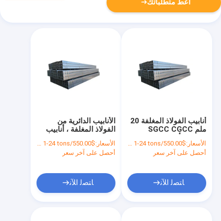
أعط متطلباتك
أنابيب الفولاذ المغلفة 20
الأنابيب الدائرية من
ملم SGCC CGCC
الفولاذ المغلفة ، أنابيب
DX51D أنابيب الفولاذ
الحديد للجزء الجوفي
الأسعار:
$550.00/tons 1-24 tons
الأسعار:
$550.00/tons 1-24 tons
المطاطية
أحصل على آخر سعر
أحصل على آخر سعر
ﺎﺘﺼﻟ ﺍﻶﻧ
ﺎﺘﺼﻟ ﺍﻶﻧ