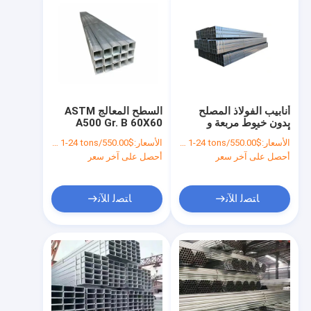
أنابيب الفولاذ المصلح
السطح المعالج ASTM
بدون خيوط مربعة و
A500 Gr. B 60X60
أنابيب لألياف الكربون
75X75 50X150
الأسعار:
$550.00/tons 1-24 tons
الأسعار:
$550.00/tons 1-24 tons
50X100 أنابيب فولاذية
أحصل على آخر سعر
أحصل على آخر سعر
مستطيلة مربعة سوداء
ﺎﺘﺼﻟ ﺍﻶﻧ
ﺎﺘﺼﻟ ﺍﻶﻧ
منزل
المنتجات
حول بنا