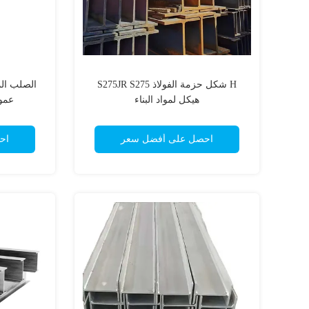
H شكل حزمة الفولاذ S275JR S275
هيكل لمواد البناء
عمود  Standard
احصل على أفضل سعر
اح