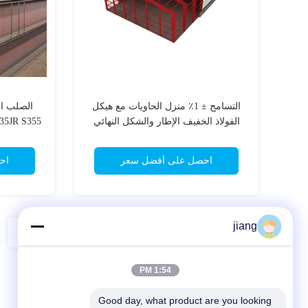
التسامح ± 1٪ منزل الحاويات مع هيكل
الفولاذ الخفيف الإطار والشكل النهائي
5B S235JR S355
احصل على أفضل سعر
اح
jiang
1:54 PM
Good day, what product are you looking 