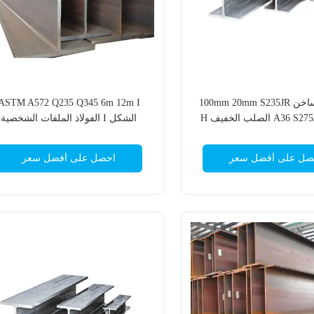
الصلب الساخن 100mm 20mm S235JR
ASTM A572 Q235 Q345 6m 12m I
A الصلب الخفيف H
الشكل I الفولاذ الملفات الشخصية
الحديدية العوارض مع الحجم المخص
صل على أفضل سعر
احصل على أفضل سعر