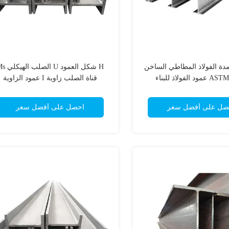
دة الفولاذ المطاطي الساخن
H شكل العمود U الصل
قناة الصلب زاوية I عمود الزاوية
الكربونية A36 Ss400 S235jr S355
صل على أفضل سعر
احصل على أفضل سعر