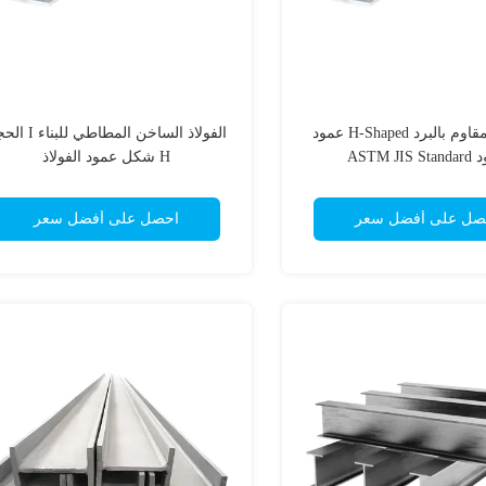
الصلب المقاوم بالبرد H-Shaped عمود
الفولاذ الساخن المطاطي لل
ASTM JIS
H شكل عمود الفولاذ
صل على أفضل سعر
احصل على أفضل سعر