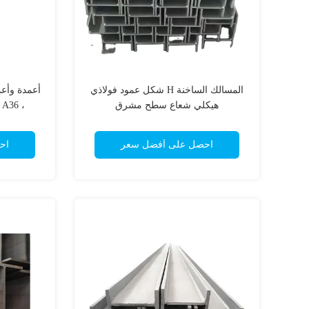
المسالك الساخنة H شكل عمود فولاذي
أعمدة وأعم
هيكلي شعاع سطح مشرق
، ASTM A36 عمود الفولاذ للبناء
احصل على أفضل سعر
اح