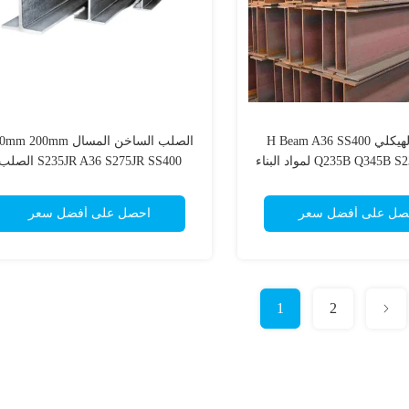
الصلب الهيكلي H Beam A36 SS400
الصلب الساخن المسال  200mm
Q235B Q34 لمواد البناء
S235JR A36 S275JR SS400 الصل
الخفيف
صل على أفضل سعر
احصل على أفضل سعر
1
2