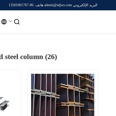
البريد الإلكتروني admin@sdjws.com
هاتف: 86-13501001767


d steel column (26)