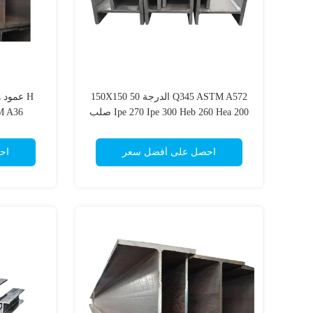
Q345 ASTM A572 الدرجة 50 150X150
Ipe 270 Ipe 300 Heb 260 Hea 200 صلب
ASTM A36 للمش
H Beam
احصل على أفضل سعر
اح