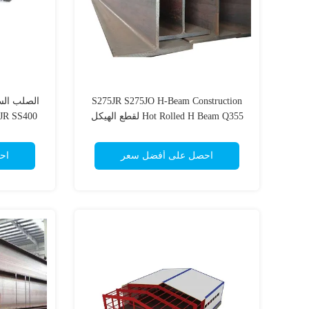
S275JR S275JO H-Beam Construction
Hot Rolled H Beam Q355 لقطع الهيكل
36 S275JR SS400
احصل على أفضل سعر
اح