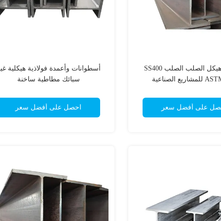
H عمود هيكل الصلب الصلب SS400
أسطوانات وأعمدة فولاذية هيكلية غي
اريع الصناعية
سبائك مطاطية ساخنة
صل على أفضل سعر
احصل على أفضل سعر