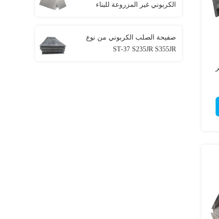
الكربوني غير المزروعة للبناء
صفيحة الصلب الكربوني من نوع
ST-37 S235JR S355JR
ر