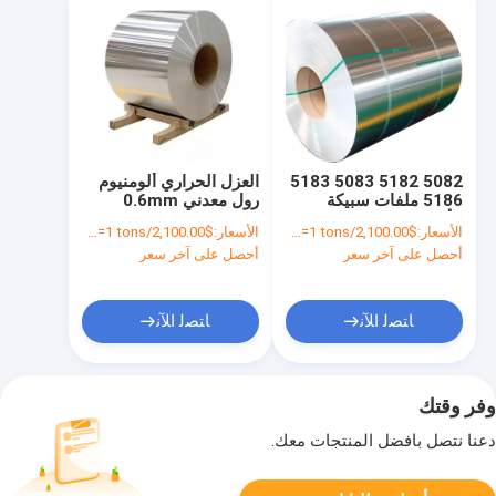
5082 5182 5083 5183
العزل الحراري ألومنيوم
5186 ملفات سبيكة
رول معدني 0.6mm
الألومنيوم للمواد البناءية
0.5mm 1mm العرض
الأسعار:
$2,100.00/tons >=1 tons
الأسعار:
$2,100.00/tons >=1 tons
حسب الحجم
للمنتجات
أحصل على آخر سعر
أحصل على آخر سعر
ﺎﺘﺼﻟ ﺍﻶﻧ
ﺎﺘﺼﻟ ﺍﻶﻧ
وفر وقتك
دعنا نتصل بأفضل المنتجات معك.