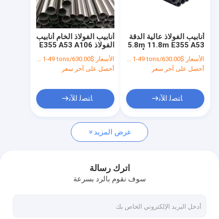
جولة في المعمل
ضبط الجودة
أنابيب الفولاذ عالية الدقة
أنابيب الفولاذ الخام أنابيب
5.8m 11.8m E355 A53
الفولاذ E355 A53 A106
اتصل بنا
A106 A333 A335 أنابيب
A333 A335 مطاط بارد
الأسعار:
$630.00/tons 1-49 tons
الأسعار:
$630.00/tons 1-49 tons
الفولاذ
أحصل على آخر سعر
أحصل على آخر سعر
أخبار
طلب اقتباس
ﺎﺘﺼﻟ ﺍﻶﻧ
ﺎﺘﺼﻟ ﺍﻶﻧ
عرض المزيد
ورقة لفائف مجلفنة
لفائف الصلب المطلي بالألوان
اترك رسالة
سوف نقوم بالرد بسرعة
لوحة لفائف المدرفلة على الساخن
صفائح لفائف الصلب المدرفلة على البارد