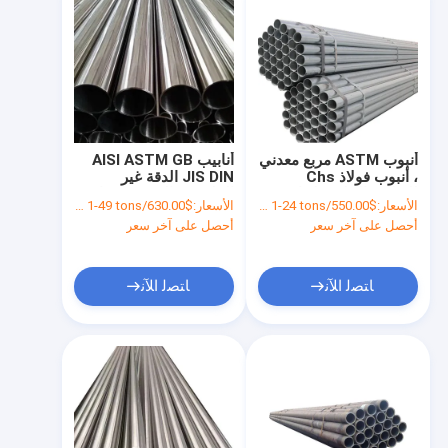
أنبوب ASTM مربع معدني
أنابيب AISI ASTM GB
، أنبوب فولاذ Chs
JIS DIN الدقة غير
للنظافة الخلفية لحام رقبة
الملحومة المسحوبة باردة
الأسعار:
$550.00/tons 1-24 tons
الأسعار:
$630.00/tons 1-49 tons
فلنج
/ أنابيب غير الملحومة من
أحصل على آخر سعر
أحصل على آخر سعر
الفولاذ الكربوني
ﺎﺘﺼﻟ ﺍﻶﻧ
ﺎﺘﺼﻟ ﺍﻶﻧ
منزل
المنتجات
حول بنا