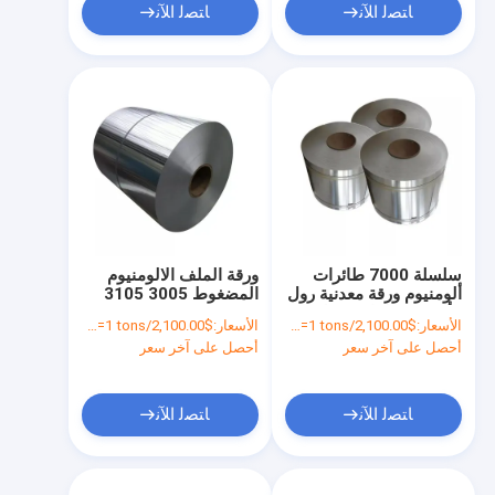
ﺎﺘﺼﻟ ﺍﻶﻧ
ﺎﺘﺼﻟ ﺍﻶﻧ
سلسلة 7000 طائرات
ورقة الملف الالومنيوم
ألومنيوم ورقة معدنية رول
المضغوط 3005 3105
، ألومنيوم لفائف رول
H18 5052 H32 5083
الأسعار:
$2,100.00/tons >=1 tons
الأسعار:
$2,100.00/tons >=1 tons
لمواد البناء
H321 مع O-H112
أحصل على آخر سعر
أحصل على آخر سعر
الحرارة
ﺎﺘﺼﻟ ﺍﻶﻧ
ﺎﺘﺼﻟ ﺍﻶﻧ