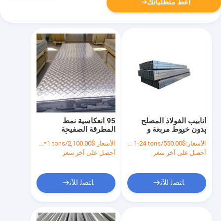
أعط متطلباتك
أنابيب الفولاذ المصلح
95 انعكاسية نمط
بدون خيوط مربعة و
المطرقة الصفيحة
أنابيب لألياف الكربون
المنسوجة من الألومنيوم
الأسعار:
$550.00/tons 1-24 tons
الأسعار:
$2,100.00/tons >=1 tons
الصفيحة / الصفيحة
أحصل على آخر سعر
أحصل على آخر سعر
لتزيين المباني
ﺎﺘﺼﻟ ﺍﻶﻧ
ﺎﺘﺼﻟ ﺍﻶﻧ