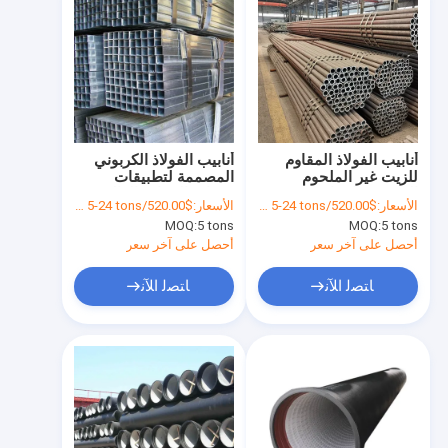
أنابيب الفولاذ المقاوم
أنابيب الفولاذ الكربوني
للزيت غير الملحوم
المصممة لتطبيقات
المزينة ببناء دائم وقوة
درجات الحرارة العالية
الأسعار:
$520.00/tons 5-24 tons
الأسعار:
$520.00/tons 5-24 tons
متفوقة للمشاريع الهيكلية
ومقاومة التآكل في
MOQ:
5 tons
MOQ:
5 tons
البيئات الصناعية
أحصل على آخر سعر
أحصل على آخر سعر
ﺎﺘﺼﻟ ﺍﻶﻧ
ﺎﺘﺼﻟ ﺍﻶﻧ
منزل
المنتجات
حول بنا