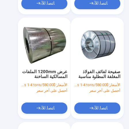
ﺎﺘﺼﻟ ﺍﻶﻧ
ﺎﺘﺼﻟ ﺍﻶﻧ
صفيحة لفائف الفولاذ
عرض 1200mm الملفات
المغلفة المطلية مناسبة
المسالكية الساخنة
لمواد البناء والأجهزة
المناسبة للبناء السقف
الأسعار:
$580.00/tons 1-4 tons
الأسعار:
$580.00/tons 1-4 tons
الكهربائية والمعدات
تصنيع المعدات السيارات
أحصل على آخر سعر
أحصل على آخر سعر
الكهربائية ذات المدى
والكهربائية
الطويل
ﺎﺘﺼﻟ ﺍﻶﻧ
ﺎﺘﺼﻟ ﺍﻶﻧ