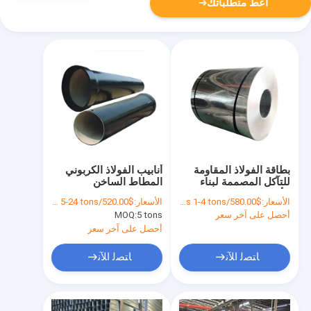
أعط متطلباتك
بطاقة الفولاذ المقاومة
أنابيب الفولاذ الكربوني
للتآكل المصممة لبناء
المطاط الساخن
الأسطح والتصنيع
المصممة لتطبيقات العمل
الأسعار:
$580.00/tons 1-4 tons
الأسعار:
$520.00/tons 5-24 tons
الصناعي
الثقيل توفر أداءً وموثوقية
أحصل على آخر سعر
5 tons
MOQ:
طويلة الأمد
أحصل على آخر سعر
ﺎﺘﺼﻟ ﺍﻶﻧ
ﺎﺘﺼﻟ ﺍﻶﻧ