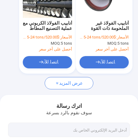
جولة في المعمل
ضبط الجودة
أنابيب الفولاذ غير
أنابيب الفولاذ الكربوني مع
الملحومة ذات القوة
عملية التصنيع المطاط
اتصل بنا
والمتانة العالية مناسبة
الساخن التي توفر المتانة
الأسعار:
$520.00/tons 5-24 tons
الأسعار:
$520.00/tons 5-24 tons
للبيئات عالية الضغط
والقوة للتطبيقات
MOQ:
5 tons
MOQ:
5 tons
الصناعية
أخبار
أحصل على آخر سعر
أحصل على آخر سعر
طلب اقتباس
ﺎﺘﺼﻟ ﺍﻶﻧ
ﺎﺘﺼﻟ ﺍﻶﻧ
عرض المزيد
ورقة لفائف مجلفنة
لفائف الصلب المطلي بالألوان
اترك رسالة
سوف نقوم بالرد بسرعة
لوحة لفائف المدرفلة على الساخن
صفائح لفائف الصلب المدرفلة على البارد