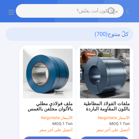
كلّ منتوج
(700)
ملفات الفولاذ المطاطية
ملف فولاذي مطلي
باللون المقاومة الباردة
بالألوان مجلفن بالغمس
مثالية في الأجهزة
الساخن مع طلاء خلفي
الأسعار:
Negotiate
الأسعار:
Negotiate
السيارات والبناء توفير
وطلاء أساسي مضاد
MOQ:
1 Ton
MOQ:
1 Ton
الحماية من التآكل
للتآكل للحلول الهيكلية
أحصل على آخر سعر
أحصل على آخر سعر