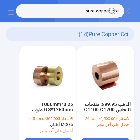
(14)
Pure Copper Coil
الذهب 99.95% منتجات
0.25*1000mm
النحاس C1100 C1200
0.3*1250mm طوب
C1020 C5191 لفائف
نحاس نقي / ورق نحاس
الأسعار:
$6,500.00/tons 1-24 tons
الأسعار:
$560.00/tons >=5 tons
النحاس النقي
نقي مخصص
أحصل على آخر سعر
5 أطنان
MOQ:
أحصل على آخر سعر