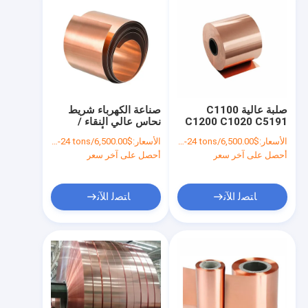
صلبة عالية C1100
صناعة الكهرباء شريط
C1200 C1020 C5191
نحاس عالي النقاء /
شريط نحاس / لفائف
لفائف نحاس أحمر لخدمة
الأسعار:
$6,500.00/tons 1-24 tons
الأسعار:
$6,500.00/tons 1-24 tons
نحاس أحمر ذات نقاء عال
المعالجة
أحصل على آخر سعر
أحصل على آخر سعر
ﺎﺘﺼﻟ ﺍﻶﻧ
ﺎﺘﺼﻟ ﺍﻶﻧ
منزل
المنتجات
حول بنا