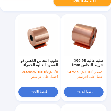
أعط متطلباتك
صلبة عالية 99.95٪
طوب النحاس الذهبي ذو
شريط النحاس 1mm
القسوة العالية الحمراء
1.5mm 3mm ملف
C1100 C1200 C1020
الأسعار:
$6,500.00/tons 1-24 tons
الأسعار:
$6,500.00/tons 1-24 tons
النحاس الأحمر
C5191 شريط النحاس
أحصل على آخر سعر
أحصل على آخر سعر
ﺎﺘﺼﻟ ﺍﻶﻧ
ﺎﺘﺼﻟ ﺍﻶﻧ