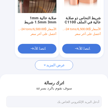
جولة في المعمل
ضبط الجودة
شريط النحاس ذو صلابة
صلابة عالية 1mm
عالية في الملف C1100
1.5mm 3mm شريط
اتصل بنا
C1200 C1020 C5191
النحاس C1100 C1200
الأسعار:
$6,500.00/tons 1-24 tons
الأسعار:
$6,500.00/tons 1-24 tons
1mm 1.5mm 3mm
C1020 C5191 لفائف
أحصل على آخر سعر
أحصل على آخر سعر
النحاس
أخبار
طلب اقتباس
ﺎﺘﺼﻟ ﺍﻶﻧ
ﺎﺘﺼﻟ ﺍﻶﻧ
عرض المزيد
ورقة لفائف مجلفنة
لفائف الصلب المطلي بالألوان
اترك رسالة
سوف نقوم بالرد بسرعة
لوحة لفائف المدرفلة على الساخن
صفائح لفائف الصلب المدرفلة على البارد